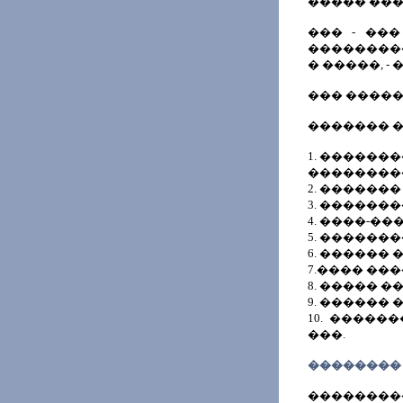
����� ���
��� - ��
���������
� �����, -
��� �����
������� �
1. ������
��������
2. ������
3. ������
4. ����-�
5. ������
6. ������
7.���� ��
8. ����� 
9. ������
10. ����
���.
��������
���������