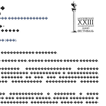
��
)
���� �������������
� +
 � � � � �
 (���).
 ����������� �������.
����� ���, ����� ������ ����� ������.
������ ��������������� �������
 ��������� ���������� � ����������,
 ������� �� ���. ��� �������������
��� ���������� ���������� ������
�� ����������� � ������� � ����
� ��� ������ �����, ����� �������� �
��������� ��������� ����-��� ����-