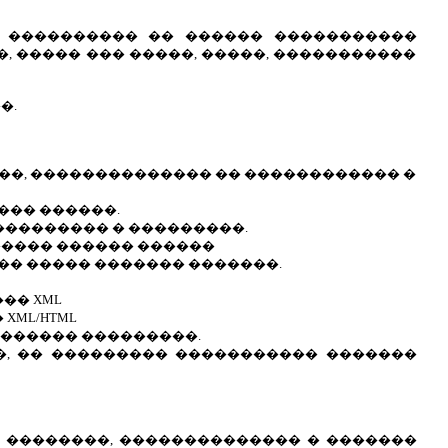
� ���������� �� ������ �����������
 ����� ��� �����, �����, �����������
�.
���, �������������� �� ������������ �
��� ������.
��������� � ���������.
����� ������ ������
�� ����� ������� �������.
�� XML
ML/HTML
������� ���������.
�, �� ��������� ����������� �������
� ��������, �������������� � �������