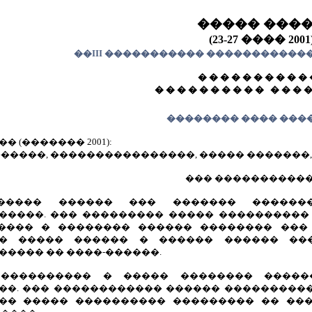
����� ���
(23-27 ���� 2001
��III ����������� ����������
� � � � � � � � � � 
� � � � � � � � � � � � � �
�������� ���� �����
 (������� 2001):
�����, ����������������, ����� �������,
��� ����������� 
����� ������ ��� ������� �������
�����. ��� ��������� ����� ����������
���� � �������� ������ �������� ���
� ����� ������ � ������ ������ ��
���� �� ����-������.
 ���������� � ����� �������� �����
��. ��� ������������ ������ ����������
�� ����� ���������� ��������� �� ���