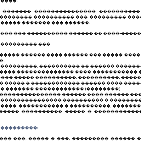
����.
� ������� ��������������� ���������
������� ���������� ��� ��������� ����,
 ������ ������� ��� ������.
��� ��� ���������� ������ �� ����-�����
��������� ���:
������ ������ ���� ������ ��� �����-���
�.
� ���������, ���������� �� ������ ������
����� �������������� ����-����������� 
����� ����� ����������, ����������, ����
�� ����� � ������������ ������ ���� ����
 �� ������� ������������ (��������).
���������������� ������ ���� ������ ���
����������������� ���������� � �������� X
 �����, ����������� � ����������, ������
������� ���������� ����� � �����������
 ���������:
�� ���, ����� � ���, ��������� ������ 