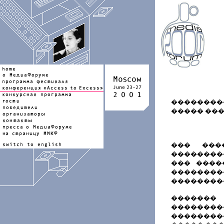
����������
����� ���
��� ���
��������
��� ����
��������
���������
�������
��������
��������