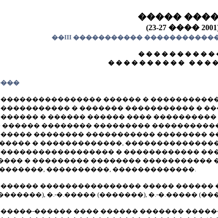
����� ���
(23-27 ���� 2001
��III ����������� ����������
� � � � � � � � � � 
� � � � � � � � � � � � � �
����
����������������� ������ � ����������
������������ � ������� ����������� � �
������ � ������ ������ ���� ����������
� ������ �������� ��������� ����������
����� �������� ����������� �������� ��
����� � �������������, ���������������
������������������� � ������������ ���
����� � ��������� �������� ����������� 
�������, ����������, �������������.
������ ���������������� ����� ������ ����
�������), �.-�.����� (�������), �.-�.����� (���
�����-������ ���� ������ ������� �����