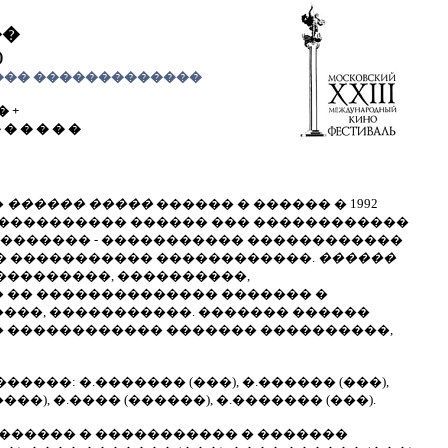
��
)
���� �������������
� +
 � � � � �
�
������ �����
������ � ������ � 1992
����������� ������ ��� ������������
 ������� - ����������� ������������
� ����������� ������������.
������
��������, ����������,
 �� �������������� ������� �
���, �����������. ������� ������
� ������������ ������� ����������,
��: �.������� (���), �.������ (���),
���), �.���� (������), �.������� (���).
������ � ����������� � �������