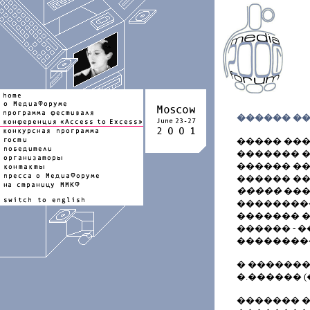
������ �
����� ��
������� 
������ ��
������ �
�����
���
��������
������� 
������ - 
��������
� �������
�.������ (
������� �