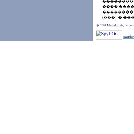
���������
���� ����
�������� 
(���), � ��
� 2001
MediaArtLab
; desig