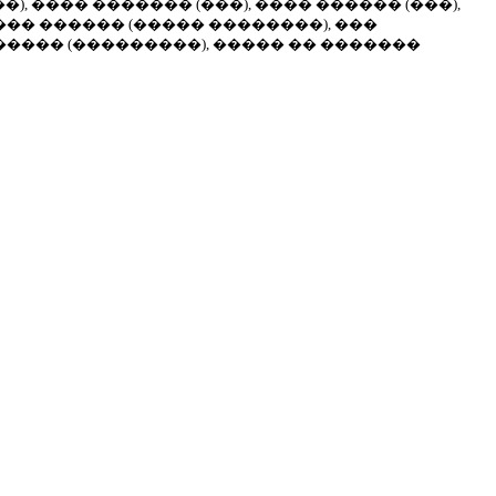
 ���� ������� (���), ���� ������ (���),
��� ������ (����� ��������), ���
����� (���������), ����� �� �������