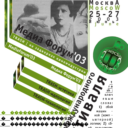
�
__������� ��������
� ����� ������'03
�
__
��������� ���������
�
__