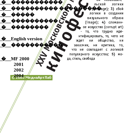
�����������
�
__
���������� ���������
�
__
�����
�
__
����������
�
__
��������
�
__
English version
�
__
�����������
�
__
�
__
MF
2000
2001
2002
2004