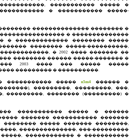
�����������, ����������� ����� �
����������� � ����������� �����-
�������� �������������� �������� �
 ���������������� � ��������������
� � ������������� �������� �����
������� �������� �����-����������,
�����������, � 2002 ���� ������� ��
���� �������� ������ �����-������� �
��� 2003 ���� ��� ����� �����
��� ��������� � ����������.
�� ����������� �����
n5m4
������ �
�������), ���������, ���������, ���,
, ���������, �������� (���������) �
��� ����������� ����� � ������
����� ������� ����������� �������
� �������� ����� ������� ��������,
����, ��������������, ���-���������
 �����, ������������ � �����������