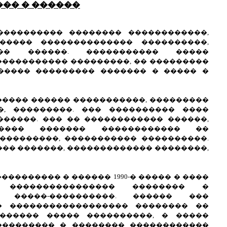
�� � ������
����������� �������� ������������,
����� �������������� ����������,
��� ������. ����������� �����
����������� ���������, �� ���������
����� ��������� ������� � ����� �
���� ������ �����������, ���������
�, ���������. ��� ���������� ����
������. ��� �� ������������ ������,
���� ������� ������������ ��
���������, ����������� ����������.
���� �������, ������������� ��������,
��������� � ������ 1990-� ����� � ����
���������������� �������� �
� �����-����������. ������ ���
� ������������������ �������� ��
������� ����� ����������, � �����
��������� � �������� ������������