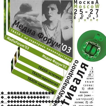
�
__������� ��������
�
__� ����� ������'03
�
__
��������� ���������
�
__
�����������