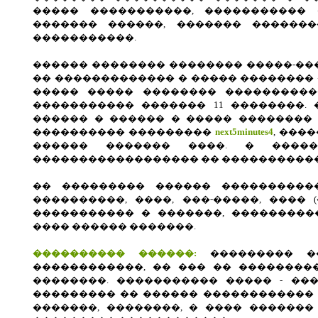
����� �����������, ����������� 
������� ������, ������� �������
�����������.
������ �������� �������� �����-��
�� ������������� � ����� ��������
����� ����� �������� ����������
����������� ������� 11 ��������. 
������ � ������ � ����� �������� �
���������� ���������
next5minutes4
, ���
������ ������� ����. � �����
������������������ �� �����������
�� ��������� ������ ���������
����������, ����, ���-�����, ���� (
����������� � �������, ����������
���� ������ �������.
���������� ������:
��������� �
������������, �� ��� �� ��������
��������. ����������� ����� - ��
��������� �� ������ ������������ 
�������, ��������, � ���� �������