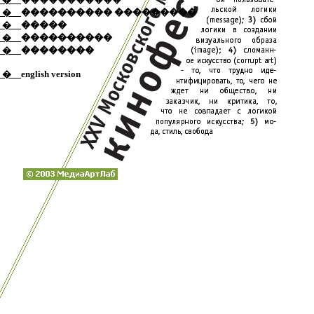
�
__
���������� ���������
�
__
�����
�
__
����������
�
__
��������
�
__
english version