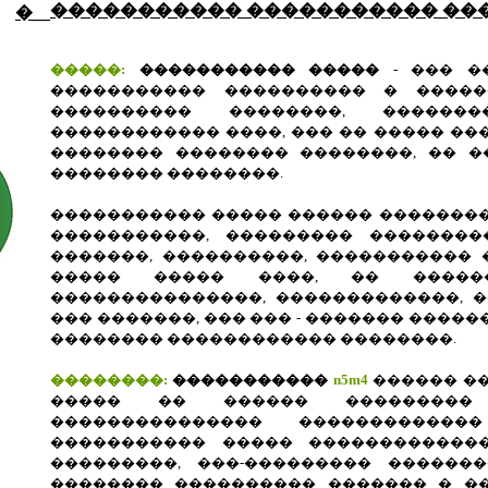
����������� ����������� ���
�
__
�����:
����������� �����
- ��� 
����������� ���������� � �����
���������� ��������, ������
������������ ����, ��� �� ����� ��
�������� �������� ��������, �� �
�������� ��������.
����������� ����� ������ ��������
�����������, ��������� ��������
�������, ����������, ����������� 
����� ����� ����, �� �����
���������������, �������������, �
��� �������, ��� ��� - ������� ����
�������� ������������ ��������.
��������:
�����������
n5m4
������ ��
����� �� ������ ��������� 
��������������� ������������
����������� ����� ������������
���������, ���-��������� ������
�������� ���������� ������� � �